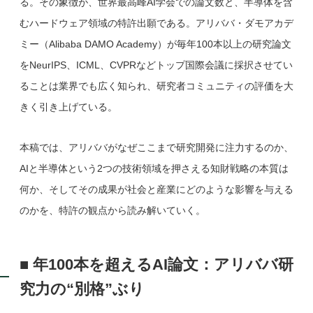
る。その象徴が、世界最高峰AI学会での論文数と、半導体を含
むハードウェア領域の特許出願である。アリババ・ダモアカデ
ミー（Alibaba DAMO Academy）が毎年100本以上の研究論文
をNeurIPS、ICML、CVPRなどトップ国際会議に採択させてい
ることは業界でも広く知られ、研究者コミュニティの評価を大
きく引き上げている。
本稿では、アリババがなぜここまで研究開発に注力するのか、
AIと半導体という2つの技術領域を押さえる知財戦略の本質は
何か、そしてその成果が社会と産業にどのような影響を与える
のかを、特許の観点から読み解いていく。
■ 年100本を超えるAI論文：アリババ研
究力の“別格”ぶり