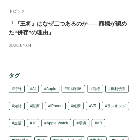
トピック
「『王将』はなぜ二つあるのか――商標が認め
た“併存”の理由」
2026.04.04
タグ
特許
AI
Apple
知財戦略
商標
権利侵害
知財
医療
iPhone
健康
VR
ランキング
生活
車
Apple Watch
環境
AR