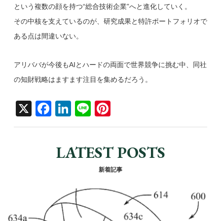
という複数の顔を持つ“総合技術企業”へと進化していく。
その中核を支えているのが、研究成果と特許ポートフォリオで
ある点は間違いない。
アリババが今後もAIとハードの両面で世界競争に挑む中、同社
の知財戦略はますます注目を集めるだろう。
X
F
Li
Li
Pi
a
n
n
nt
c
k
e
er
LATEST POSTS
e
e
e
b
dI
st
新着記事
o
n
o
k