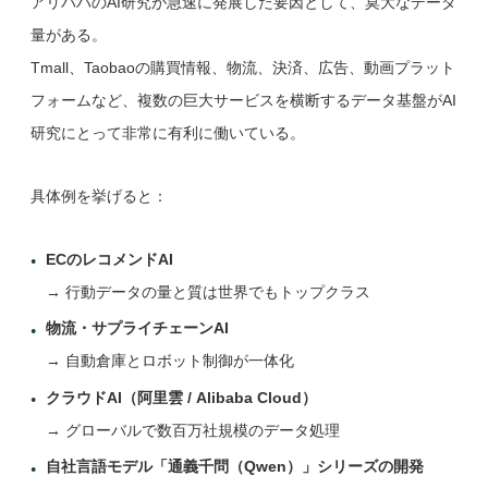
アリババのAI研究が急速に発展した要因として、莫大なデータ
量がある。
Tmall、Taobaoの購買情報、物流、決済、広告、動画プラット
フォームなど、複数の巨大サービスを横断するデータ基盤がAI
研究にとって非常に有利に働いている。
具体例を挙げると：
ECのレコメンドAI
→ 行動データの量と質は世界でもトップクラス
物流・サプライチェーンAI
→ 自動倉庫とロボット制御が一体化
クラウドAI（阿里雲 / Alibaba Cloud）
→ グローバルで数百万社規模のデータ処理
自社言語モデル「通義千問（Qwen）」シリーズの開発