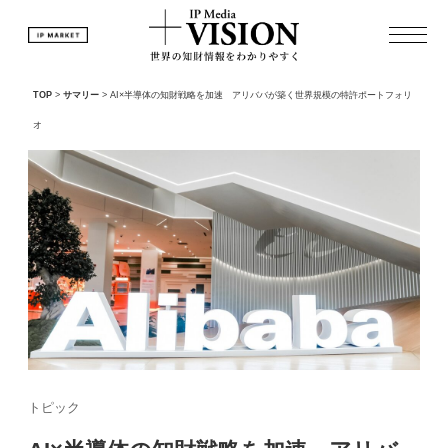
TOP
>
サマリー
>
AI×半導体の知財戦略を加速 アリババが築く世界規模の特許ポートフォリ
オ
トピック