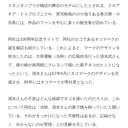
スタジオジブリが物語の舞台のモデルにしたとされる、クロア
チア・ドゥブロブニクや、実写映画のロケ地である香川県・小
豆島には、作品のファンを中心に多くの観光客が訪れている。
同社は100周年記念サイトで、同社のロゴであるネコマークの
誕生秘話も紹介している。これによると、マークのデザインを
担当したのは、大和運輸（当時）の広報担当だった清水武さん
で、彼の娘が画用紙にクレヨンで描いた親子ネコがヒントにな
ったという。清水さんは57年6月にネコマークのデザインを完
成させ、85年にはネコマークが準社章となった。
清水さんの子息はどんな経緯でネコを描いたのだろうか。これ
について同社は「当時、清水さんの家で猫を飼っていたと聞い
ている。それがきっかけになった可能性はあるが、記録がな
く、分からないのが実情」との見解を示している。