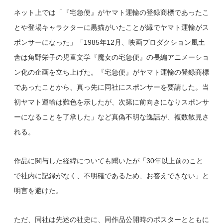
ネット上では「『宅急便』がヤマト運輸の登録商標であったこ
とや登場キャラクターに黒猫がいたことが縁でヤマト運輸がス
ポンサーになった」「1985年12月、映画プロダクション風土
舎は角野栄子の児童文学『魔女の宅急便』の長編アニメーショ
ン化の企画を立ち上げた。『宅急便』がヤマト運輸の登録商標
であったことから、真っ先に同社にスポンサーを要請した。当
初ヤマト運輸は難色を示したが、次第に前向きになりスポンサ
ーになることを了承した」など真偽不明な逸話が、複数散見さ
れる。
作品に関与した経緯についても聞いたが「30年以上前のこと
で社内に記録がなく、不明確であるため、お答えできない」と
明言を避けた。
ただ、同社は先述の社史に、同作品公開時のポスターとともに