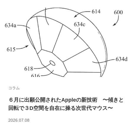
o
n
o
k
コラム
６月に出願公開されたAppleの新技術 〜傾きと
回転で３D空間を自在に操る次世代マウス〜
2026.07.08