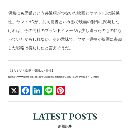
偶然にも黒猫という共通項がつないだ映画とヤマトHDの関係
性。ヤマトHDが、共同提携という形で映画の製作に関与しな
ければ、今の同社のブランドイメージは少し違ったのものにな
っていたかもしれない。その意味で、ヤマト運輸が映画に参加
した戦略は奏功したと言えそうだ。
【オリジナル記事・引用元・参照】
https://www.itmedia.co.jp/business/articles/2203/31/news157_2.html
X
F
Li
Li
Pi
a
n
n
nt
c
k
e
er
LATEST POSTS
e
e
e
b
dI
st
新着記事