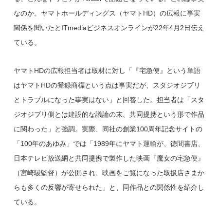
なのか。ヤマトホールディングス（ヤマトHD）の広報に事実
関係を聞いたとITmediaビジネスオンラインが22年4月2日伝え
ている。
ヤマトHDの広報担当者は取材に対し「『宅急便』という単語
はヤマトHDの登録商標という点は事実だが、スタジオジブリ
とトラブルになった事実はない」と回答した。担当者は「スタ
ジオジブリ側とは建設的な議論の末、共同提携という形で作品
に関わった」と強調。実際、同社の創業100周年記念サイトの
「100年のあゆみ」では「1989年にヤマト運輸が、徳間書店、
日本テレビ放送網と共同提携で製作した映画『魔女の宅急便』
（宮崎駿監督）が公開され、映画をご覧になった取扱店さまか
らも多くの反響が寄せられた」と、同作品との関係性を紹介し
ている。