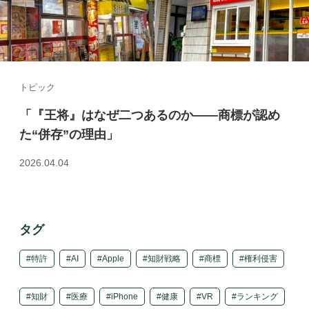
トピック
「『王将』はなぜ二つあるのか――商標が認め
た“併存”の理由」
2026.04.04
タグ
特許
AI
Apple
知財戦略
商標
権利侵害
知財
医療
iPhone
健康
VR
ランキング