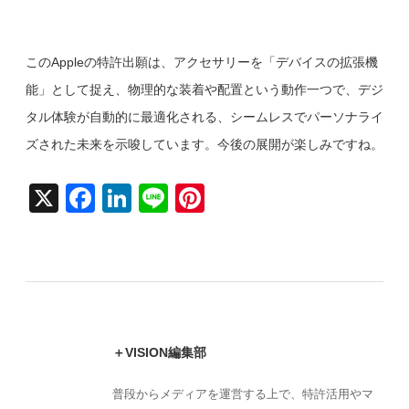
このAppleの特許出願は、アクセサリーを「デバイスの拡張機
能」として捉え、物理的な装着や配置という動作一つで、デジ
タル体験が自動的に最適化される、シームレスでパーソナライ
ズされた未来を示唆しています。今後の展開が楽しみですね。
X
F
Li
Li
Pi
a
n
n
nt
c
k
e
er
e
e
e
b
dI
st
o
n
＋VISION編集部
o
k
普段からメディアを運営する上で、特許活用やマ