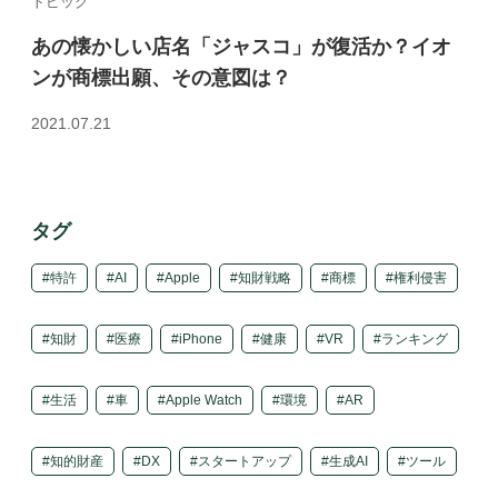
トピック
あの懐かしい店名「ジャスコ」が復活か？イオ
ンが商標出願、その意図は？
2021.07.21
タグ
特許
AI
Apple
知財戦略
商標
権利侵害
知財
医療
iPhone
健康
VR
ランキング
生活
車
Apple Watch
環境
AR
知的財産
DX
スタートアップ
生成AI
ツール