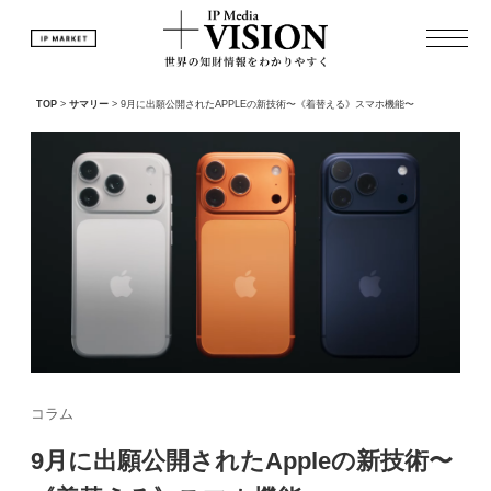
TOP
>
サマリー
>
9月に出願公開されたAPPLEの新技術〜《着替える》スマホ機能〜
コラム
9月に出願公開されたAppleの新技術〜