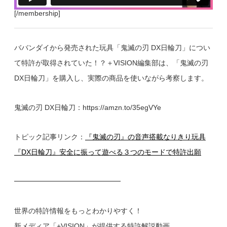
[/membership]
ババンダイから発売された玩具「鬼滅の刃 DX日輪刀」につい
て特許が取得されていた！？＋VISION編集部は、「鬼滅の刃
DX日輪刀」を購入し、実際の商品を使いながら考察します。
鬼滅の刃 DX日輪刀：https://amzn.to/35egVYe
トピック記事リンク：
『鬼滅の刃』の音声搭載なりきり玩具
『DX日輪刀』安全に振って遊べる３つのモードで特許出願
━━━━━━━━━━━━━━━
世界の特許情報をもっとわかりやすく！
新メディア「+VISION」が提供する特許解説動画