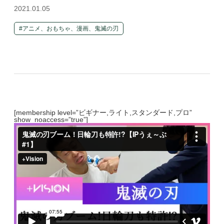
2021.01.05
アニメ、おもちゃ、漫画、鬼滅の刃
[membership level=”ビギナー,ライト,スタンダード,プロ”
show_noaccess=”true”]