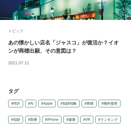
トピック
あの懐かしい店名「ジャスコ」が復活か？イオ
ンが商標出願、その意図は？
2021.07.21
タグ
特許
AI
Apple
知財戦略
商標
権利侵害
知財
医療
iPhone
健康
VR
ランキング