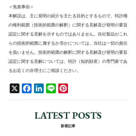
＜免責事由＞
本解説は、主に発明の紹介を主たる目的とするもので、特許権
の権利範囲（技術的範囲の解釈）に関する見解及び発明の要旨
認定に関する見解を示すものではありません。自社製品がこれ
らの技術的範囲に属するか否かについては、当社は一切の責任
を負いません。技術的範囲の解釈に関する見解及び発明の要旨
認定に関する見解については、特許（知的財産）の専門家であ
るお近くの弁理士にご相談ください。
X
F
Li
Li
Pi
a
n
n
nt
c
k
e
er
LATEST POSTS
e
e
e
b
dI
st
新着記事