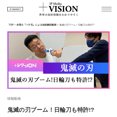
TOP
>
弁理士『パテ兄』による知財解説動画
>
鬼滅の刃ブーム！日輪刀も特許!?
情報動画
鬼滅の刃ブーム！日輪刀も特許!?