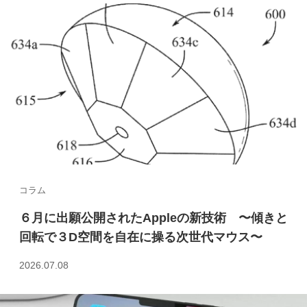
o
n
o
k
コラム
６月に出願公開されたAppleの新技術 〜傾きと
回転で３D空間を自在に操る次世代マウス〜
2026.07.08