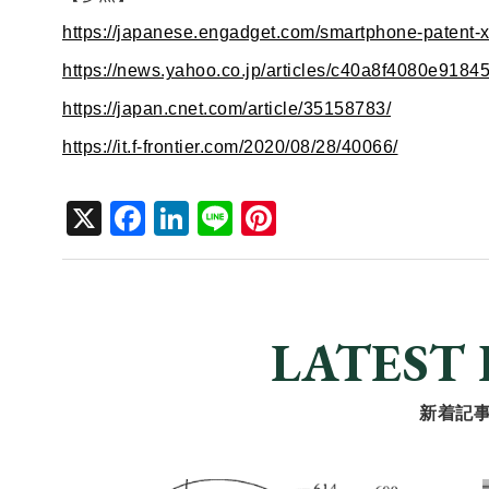
https://japanese.engadget.com/smartphone-patent
https://news.yahoo.co.jp/articles/c40a8f4080e91
https://japan.cnet.com/article/35158783/
https://it.f-frontier.com/2020/08/28/40066/
X
F
Li
Li
Pi
a
n
n
nt
c
k
e
er
e
e
e
LATEST 
b
dI
st
o
n
新着記
o
k