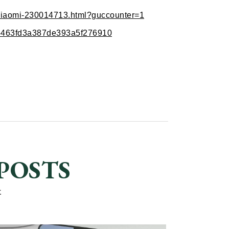
-xiaomi-230014713.html?guccounter=1
845463fd3a387de393a5f276910
POSTS
事