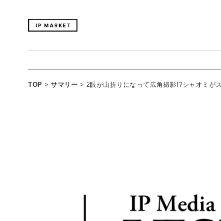
TOP
>
サマリー
>
2眼が山折りになって広角撮影!?シャオミが