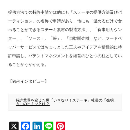
提供方法での特許申請では他にも「ステーキの提供方法及びパ
ーティション」の名称で申請があり、他にも「温めるだけで食
べることができるステーキ素材の製造方法」、「食事用カウン
ター」、「ソース」、「箸」、「自動販売機」など、フードペ
ッパーサービスではちょっとした工夫やアイデアを積極的に特
許申請し、パテントマネジメントを経営のひとつの柱としてい
ることがうかがえる。
【独占インタビュー】
特許業界を変えた男「いきなり！ステーキ」社長の「発明
力」のヒミツとは？
X
F
Li
Li
Pi