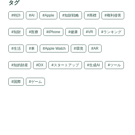
タグ
特許
AI
Apple
知財戦略
商標
権利侵害
知財
医療
iPhone
健康
VR
ランキング
生活
車
Apple Watch
環境
AR
知的財産
DX
スタートアップ
生成AI
ツール
国際
ゲーム