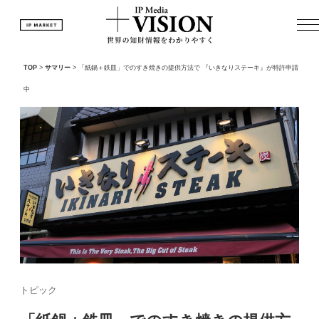
TOP
>
サマリー
>
「紙鍋＋鉄皿」でのすき焼きの提供方法で 『いきなりステーキ』が特許申請
中
トピック