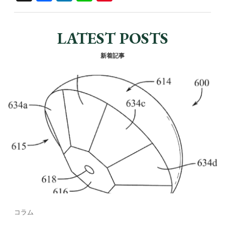
a
n
n
nt
c
k
e
er
LATEST POSTS
e
e
e
b
dI
st
新着記事
o
n
o
k
コラム