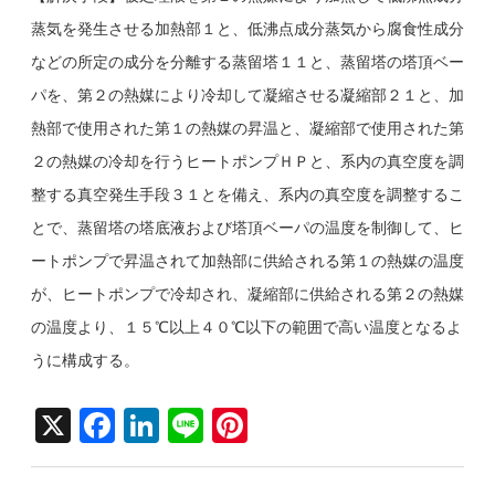
蒸気を発生させる加熱部１と、低沸点成分蒸気から腐食性成分
などの所定の成分を分離する蒸留塔１１と、蒸留塔の塔頂ベー
パを、第２の熱媒により冷却して凝縮させる凝縮部２１と、加
熱部で使用された第１の熱媒の昇温と、凝縮部で使用された第
２の熱媒の冷却を行うヒートポンプＨＰと、系内の真空度を調
整する真空発生手段３１とを備え、系内の真空度を調整するこ
とで、蒸留塔の塔底液および塔頂ベーパの温度を制御して、ヒ
ートポンプで昇温されて加熱部に供給される第１の熱媒の温度
が、ヒートポンプで冷却され、凝縮部に供給される第２の熱媒
の温度より、１５℃以上４０℃以下の範囲で高い温度となるよ
うに構成する。
X
F
Li
Li
Pi
a
n
n
nt