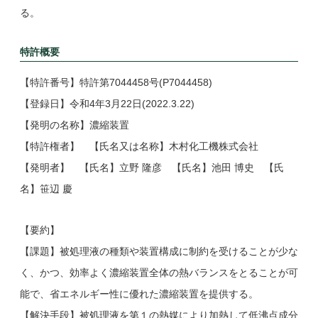
る。
特許概要
【特許番号】特許第7044458号(P7044458)
【登録日】令和4年3月22日(2022.3.22)
【発明の名称】濃縮装置
【特許権者】 【氏名又は名称】木村化工機株式会社
【発明者】 【氏名】立野 隆彦 【氏名】池田 博史 【氏
名】笹辺 慶
【要約】
【課題】被処理液の種類や装置構成に制約を受けることが少な
く、かつ、効率よく濃縮装置全体の熱バランスをとることが可
能で、省エネルギー性に優れた濃縮装置を提供する。
【解決手段】被処理液を第１の熱媒により加熱して低沸点成分