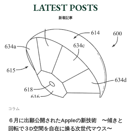
c
k
e
er
LATEST POSTS
e
e
e
b
dI
st
新着記事
o
n
o
k
コラム
６月に出願公開されたAppleの新技術 〜傾きと
回転で３D空間を自在に操る次世代マウス〜