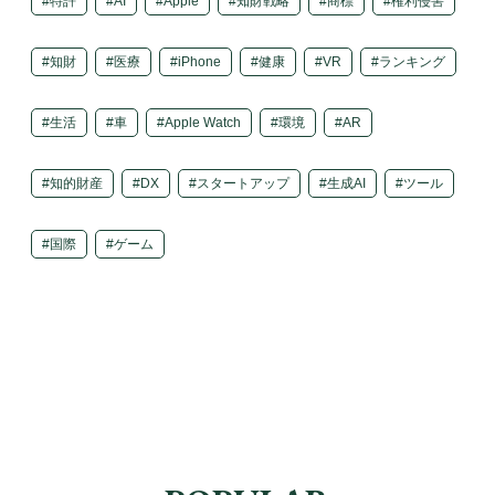
特許
AI
Apple
知財戦略
商標
権利侵害
知財
医療
iPhone
健康
VR
ランキング
生活
車
Apple Watch
環境
AR
知的財産
DX
スタートアップ
生成AI
ツール
国際
ゲーム