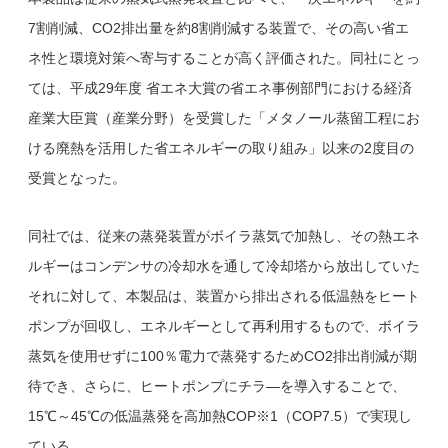
7割削減、CO2排出量を約8割削減する装置で、その高い省エ
ネ性と環境対策へ寄与することが高く評価された。同社にとっ
ては、平成29年度 省エネ大賞の省エネ事例部門における経済
産業大臣賞（産業分野）を受賞した「メタノール蒸留工程にお
ける廃熱を活用した省エネルギーの取り組み」以来の2度目の
受賞となった。
同社では、従来の蒸発装置がボイラ蒸気で加熱し、その熱エネ
ルギーはコンデンサの冷却水を通して冷却塔から放出していた
それに対して、本製品は、装置から排出される低温熱をヒート
ポンプが回収し、エネルギーとして再利用するもので、ボイラ
蒸気を使用せずに100％電力で蒸発するためCO2排出削減が期
待でき、さらに、ヒートポンプにチラ―を導入することで、
15℃～45℃の低温蒸発を高加熱COP※1（COP7.5）で実現し
ている。