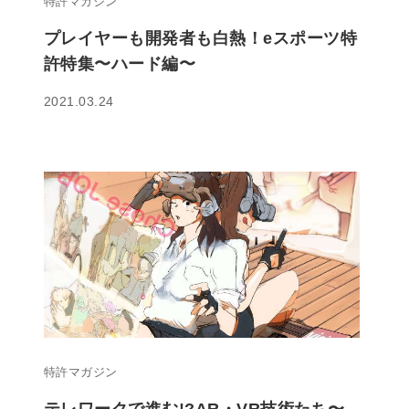
特許マガジン
プレイヤーも開発者も白熱！eスポーツ特
許特集〜ハード編〜
2021.03.24
特許マガジン
テレワークで進む!?AR・VR技術たち〜