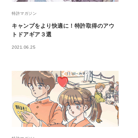
特許マガジン
キャンプをより快適に！特許取得のアウ
トドアギア３選
2021.06.25