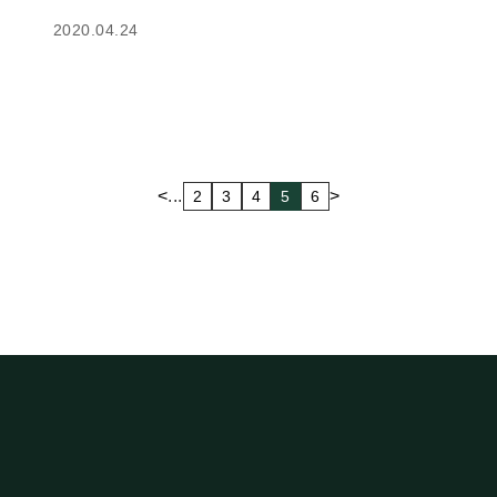
2020.04.24
<
...
>
2
3
4
5
6