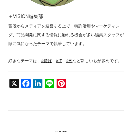
＋VISION編集部
普段からメディアを運営する上で、特許活用やマーケティン
グ、商品開発に関する情報に触れる機会が多い編集スタッフが
順に気になったテーマで執筆しています。
好きなテーマは、
#特許
#IT
#AI
など新しいもが多めです。
X
F
Li
Li
Pi
a
n
n
nt
c
k
e
er
e
e
e
b
dI
st
o
n