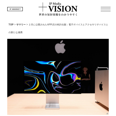
TOP
>
サマリー
>
２月に公開されたAPPLEの特許出願：電子デバイスとアクセサリデバイスと
の新たな連携