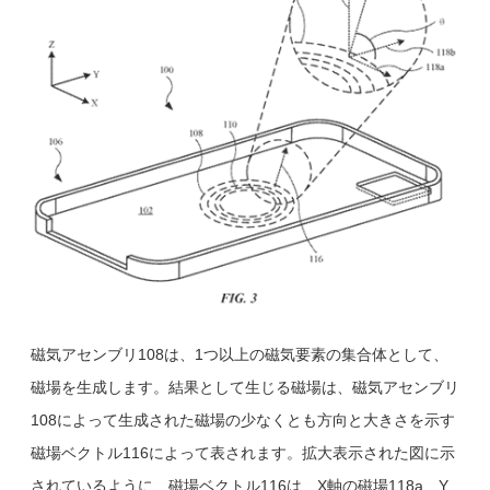
磁気アセンブリ108は、1つ以上の磁気要素の集合体として、
磁場を生成します。結果として生じる磁場は、磁気アセンブリ
108によって生成された磁場の少なくとも方向と大きさを示す
磁場ベクトル116によって表されます。拡大表示された図に示
されているように、磁場ベクトル116は、X軸の磁場118a、Y