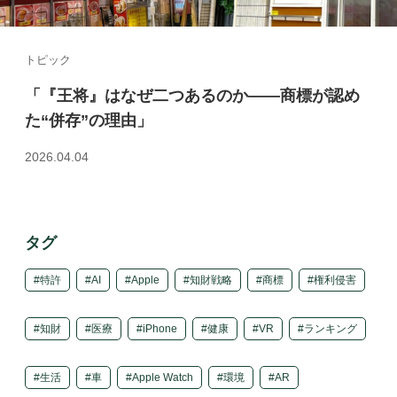
トピック
「『王将』はなぜ二つあるのか――商標が認め
た“併存”の理由」
2026.04.04
タグ
特許
AI
Apple
知財戦略
商標
権利侵害
知財
医療
iPhone
健康
VR
ランキング
生活
車
Apple Watch
環境
AR