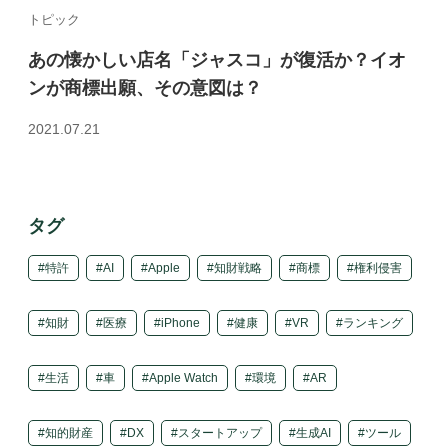
トピック
あの懐かしい店名「ジャスコ」が復活か？イオ
ンが商標出願、その意図は？
2021.07.21
タグ
特許
AI
Apple
知財戦略
商標
権利侵害
知財
医療
iPhone
健康
VR
ランキング
生活
車
Apple Watch
環境
AR
知的財産
DX
スタートアップ
生成AI
ツール