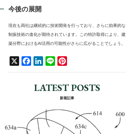
今後の展開
現在も両社は継続的に技術開発を行っており、さらに効果的な
制振技術の進化が期待されています。この特許取得により、建
築分野におけるAI活用の可能性がさらに広がることでしょう。
X
F
Li
Li
Pi
a
n
n
nt
c
k
e
er
LATEST POSTS
e
e
e
b
dI
st
新着記事
o
n
o
k