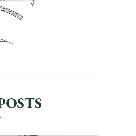
POSTS
事