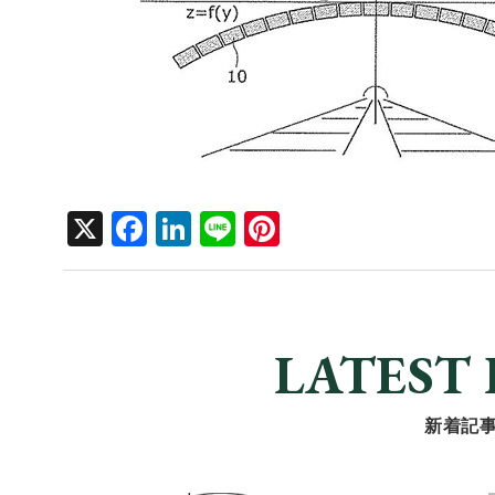
X
F
Li
Li
Pi
a
n
n
nt
c
k
e
er
e
e
e
LATEST 
b
dI
st
o
n
新着記
o
k