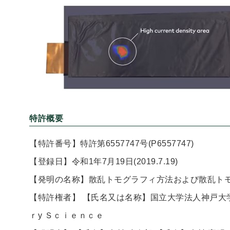
特許概要
【特許番号】特許第6557747号(P6557747)
【登録日】令和1年7月19日(2019.7.19)
【発明の名称】散乱トモグラフィ方法および散乱ト
【特許権者】 【氏名又は名称】国立大学法人神戸大学
ｒy Ｓｃｉｅｎｃｅ