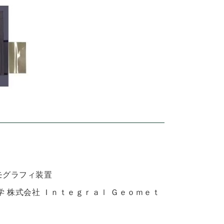
モグラフィ装置
 株式会社 Ｉｎｔｅｇｒａｌ Ｇｅｏｍｅｔ