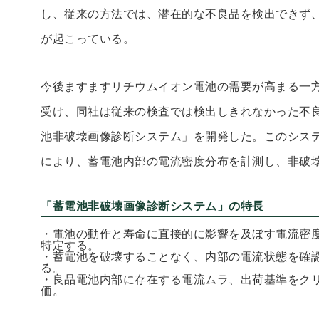
し、従来の方法では、潜在的な不良品を検出できず
が起こっている。
今後ますますリチウムイオン電池の需要が高まる一
受け、同社は従来の検査では検出しきれなかった不
池非破壊画像診断システム」を開発した。このシス
により、蓄電池内部の電流密度分布を計測し、非破
「蓄電池非破壊画像診断システム」の特長
・電池の動作と寿命に直接的に影響を及ぼす電流密
特定する。
・蓄電池を破壊することなく、内部の電流状態を確
る。
・良品電池内部に存在する電流ムラ、出荷基準をク
価。