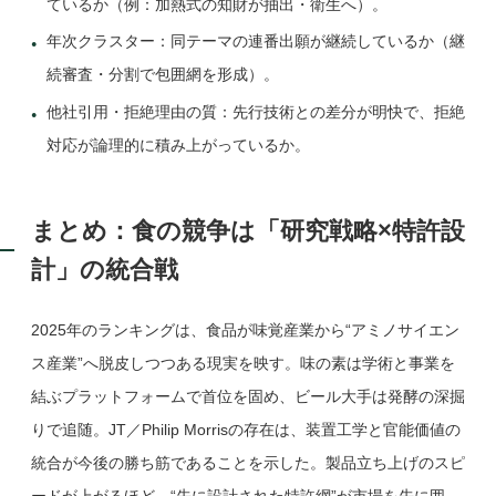
ているか（例：加熱式の知財が抽出・衛生へ）。
年次クラスター：同テーマの連番出願が継続しているか（継
続審査・分割で包囲網を形成）。
他社引用・拒絶理由の質：先行技術との差分が明快で、拒絶
対応が論理的に積み上がっているか。
まとめ：食の競争は「研究戦略×特許設
計」の統合戦
2025年のランキングは、食品が味覚産業から“アミノサイエン
ス産業”へ脱皮しつつある現実を映す。味の素は学術と事業を
結ぶプラットフォームで首位を固め、ビール大手は発酵の深掘
りで追随。JT／Philip Morrisの存在は、装置工学と官能価値の
統合が今後の勝ち筋であることを示した。製品立ち上げのスピ