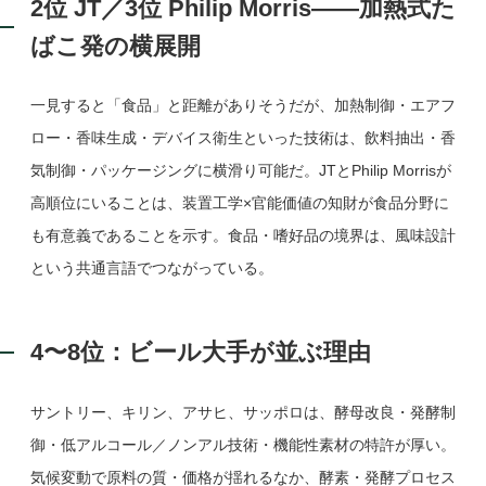
2位 JT／3位 Philip Morris——加熱式た
ばこ発の横展開
一見すると「食品」と距離がありそうだが、加熱制御・エアフ
ロー・香味生成・デバイス衛生といった技術は、飲料抽出・香
気制御・パッケージングに横滑り可能だ。JTとPhilip Morrisが
高順位にいることは、装置工学×官能価値の知財が食品分野に
も有意義であることを示す。食品・嗜好品の境界は、風味設計
という共通言語でつながっている。
4〜8位：ビール大手が並ぶ理由
サントリー、キリン、アサヒ、サッポロは、酵母改良・発酵制
御・低アルコール／ノンアル技術・機能性素材の特許が厚い。
気候変動で原料の質・価格が揺れるなか、酵素・発酵プロセス