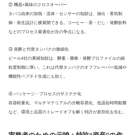
② 機器×風味のクロスオーバー
タバコ由来の加熱・流体・センサーの知財は、抽出・香気制
御・衛生設計に横展開できる。コーヒー・茶・だし・発酵飲料
などのプロセス最適化が次の争点になる。
③ 発酵と代替タンパクの微細化
ビール4社の累積知財は、酵素・菌株・発酵プロファイルの細
粒度制御に厚い。これは代替タンパクのオフフレーバー低減や
機能性ペプチド生成にも効く。
④ パッケージ・プロセスのサステナ化
容器軽量化、マルチマテリアルの分離容易化、低温短時間殺菌
など、環境と品質のトレードオフを解く特許が差別化を生む。