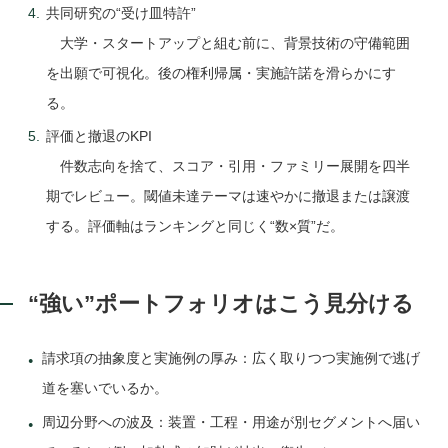
共同研究の“受け皿特許”
大学・スタートアップと組む前に、背景技術の守備範囲
を出願で可視化。後の権利帰属・実施許諾を滑らかにす
る。
評価と撤退のKPI
件数志向を捨て、スコア・引用・ファミリー展開を四半
期でレビュー。閾値未達テーマは速やかに撤退または譲渡
する。評価軸はランキングと同じく“数×質”だ。
“強い”ポートフォリオはこう見分ける
請求項の抽象度と実施例の厚み：広く取りつつ実施例で逃げ
道を塞いでいるか。
周辺分野への波及：装置・工程・用途が別セグメントへ届い