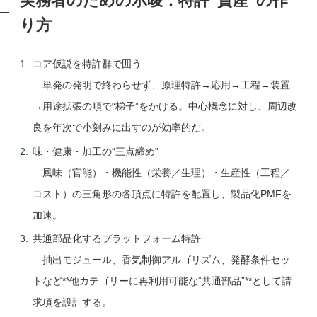
実務者のための示唆：特許“資産”の作
り方
コア仮説を特許群で囲う
単発の発明で終わらせず、原理特許→応用→工程→装置
→用途拡張の順で“梯子”をかける。中心概念に対し、周辺改
良を年次で小刻みに出すのが効率的だ。
味・健康・加工の“三点締め”
風味（官能）・機能性（栄養／生理）・生産性（工程／
コスト）の三角形の各頂点に特許を配置し、製品化PMFを
加速。
共通部品化するプラットフォーム特許
抽出モジュール、香気制御アルゴリズム、発酵条件セッ
トなど**他カテゴリーに再利用可能な“共通部品”**として請
求項を設計する。