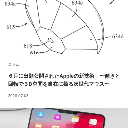
k
コラム
６月に出願公開されたAppleの新技術 〜傾きと
回転で３D空間を自在に操る次世代マウス〜
2026.07.08