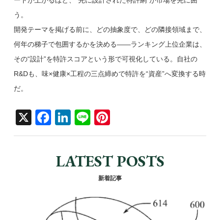
ードが上がるほど、“先に設計された特許網”が市場を先に囲
う。
開発テーマを掲げる前に、どの抽象度で、どの隣接領域まで、
何年の梯子で包囲するかを決める——ランキング上位企業は、
その“設計”を特許スコアという形で可視化している。自社の
R&Dも、味×健康×工程の三点締めで特許を“資産”へ変換する時
だ。
X
F
Li
Li
Pi
a
n
n
nt
c
k
e
er
LATEST POSTS
e
e
e
b
dI
st
新着記事
o
n
o