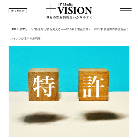
TOP
>
サマリー
>
“特許力”が食を変える――味の素が首位に輝く、2025年 食品業界特許資産ラ
ンキングが示す未来戦略