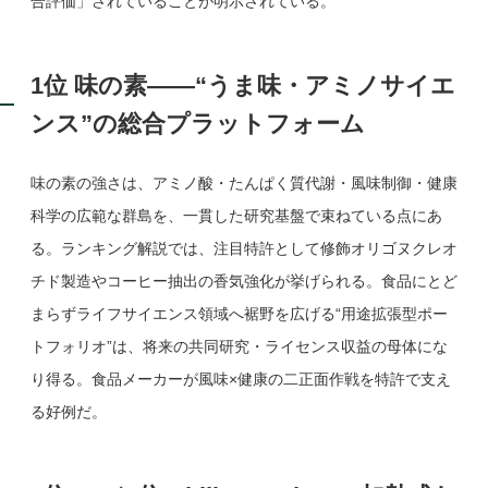
合評価」されていることが明示されている。
1位 味の素——“うま味・アミノサイエ
ンス”の総合プラットフォーム
味の素の強さは、アミノ酸・たんぱく質代謝・風味制御・健康
科学の広範な群島を、一貫した研究基盤で束ねている点にあ
る。ランキング解説では、注目特許として修飾オリゴヌクレオ
チド製造やコーヒー抽出の香気強化が挙げられる。食品にとど
まらずライフサイエンス領域へ裾野を広げる“用途拡張型ポー
トフォリオ”は、将来の共同研究・ライセンス収益の母体にな
り得る。食品メーカーが風味×健康の二正面作戦を特許で支え
る好例だ。