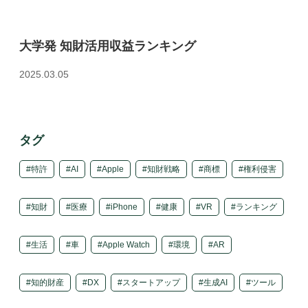
大学発 知財活用収益ランキング
2025.03.05
タグ
特許
AI
Apple
知財戦略
商標
権利侵害
知財
医療
iPhone
健康
VR
ランキング
生活
車
Apple Watch
環境
AR
知的財産
DX
スタートアップ
生成AI
ツール