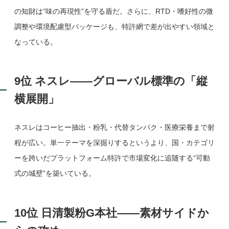
の知財は“味の再現性”を守る盾だ。さらに、RTD・嗜好性の微
調整や環境配慮型パッケージも、特許網で差が出やすい領域と
なっている。
9位 ネスレ——グローバル標準の「縦
横展開」
ネスレはコーヒー抽出・粉乳・代替タンパク・医療栄養まで射
程が広い。単一テーマを深掘りするというより、国・カテゴリ
ーを跨いだプラットフォーム特許で市場変化に追随する“可動
式の城壁”を築いている。
10位 日清製粉G本社——素材サイドか