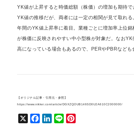
YK値が上昇すると時価総額（株価）の増加も期待で
YK値の推移だが、両者には一定の相関が見て取れる
年間のYK値上昇率に着目。業種ごとに増加率上位銘
が株価に反映されやすい中小型株が対象だ。なおYK
高になっている場合もあるので、PERやPBRなど
【オリジナル記事・引用元・参照】
https://www.nikkei.com/article/DGXZQOUB146SD0U2A610C2000000/
X
F
Li
Li
Pi
a
n
n
nt